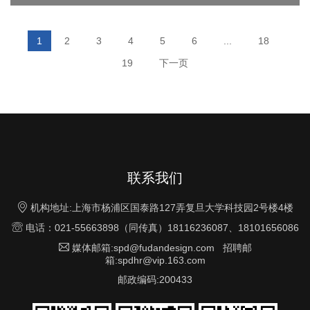
1
2
3
4
5
6
...
18
19
下一页
联系我们

机构地址:上海市杨浦区国泰路127弄复旦大学科技园2号楼4楼

电话：021-55663898（同传真）18116236087、18101656086

媒体邮箱:spd@fudandesign.com 招聘邮
箱:spdhr@vip.163.com
邮政编码:200433