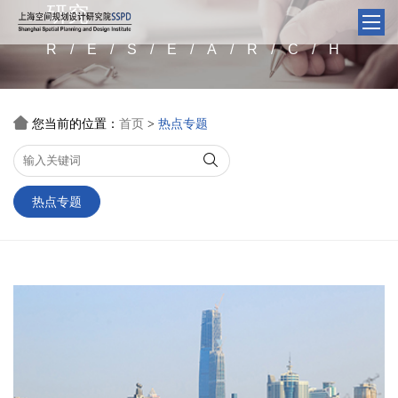
研究
R/E/S/E/A/R/C/H

您当前的位置：
首页
热点专题
>

热点专题