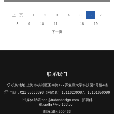
上一页
1
2
3
4
5
6
7
8
9
10
11
...
18
19
下一页
联系我们

机构地址:上海市杨浦区国泰路127弄复旦大学科技园2号楼4楼

电话：021-55663898（同传真）18116236087、18101656086

媒体邮箱:spd@fudandesign.com 招聘邮
箱:spdhr@vip.163.com
邮政编码:200433