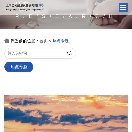
研究
R/E/S/E/A/R/C/H

您当前的位置：
首页
热点专题
>

热点专题