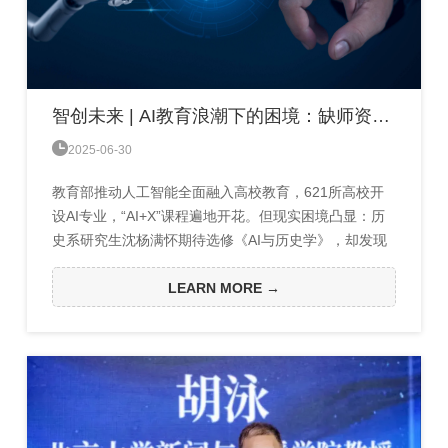
智创未来 | AI教育浪潮下的困境：缺师资、缺经费、缺资源

2025-06-30
教育部推动人工智能全面融入高校教育，621所高校开
设AI专业，“AI+X”课程遍地开花。但现实困境凸显：历
史系研究生沈杨满怀期待选修《AI与历史学》，却发现
课程滞后、教师对AI陌生；工科生杨健面对师资“现学现
卖”的通识课，深感质量堪忧。背后是三重瓶颈：师资
LEARN MORE →
荒：顶尖AI教师稀缺，跨学科教学能力不足；课程散：
AI未列一级学科，培养方案缺乏体系；资源缺：双证教
学成本高，硬件与优质资源分布不均。当政策雄心碰
撞...