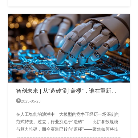
具升级，而是构建起城市的神经网络：算力如精准配
电，为不同任务调配最优资源；行业大模型化身“老工
人”，将经验沉淀为算法；智能体平台则成为自主调度
的“厂长”，让...
智创未来 | 从“造砖”到“盖楼”，谁在重新定义AI大模型？

2025-05-23
在人工智能的浪潮中，大模型的竞争正经历一场深刻的
范式转变。过去，行业痴迷于“造砖”——比拼参数规模
与算力堆砌，而今赛道已转向“盖楼”——聚焦如何将技
术转化为用户可感知的服务。百度、阿里、腾讯、字节