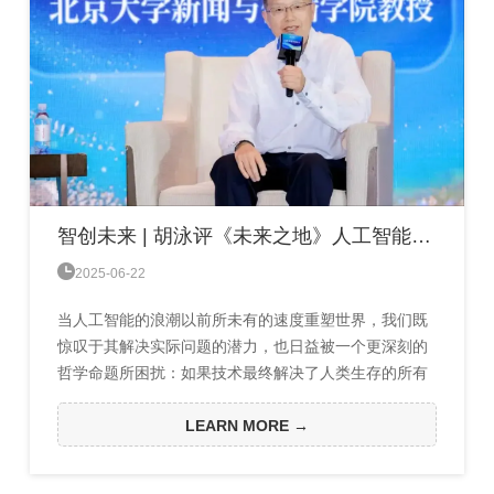
智创未来 | 胡泳评《未来之地》人工智能会夺走我们的生活意义吗？

2025-06-22
当人工智能的浪潮以前所未有的速度重塑世界，我们既
惊叹于其解决实际问题的潜力，也日益被一个更深刻的
哲学命题所困扰：如果技术最终解决了人类生存的所有
物质困境，我们的生命意义将安放何处？尼克·博斯特罗
姆的新著《未来之地》正是对这一“后稀缺”、“后工具
LEARN MORE →
性”时代终极命题的前沿探索。胡泳的这篇深度书评，敏
锐地抓住了博斯特罗姆从《超级智能》对存在性风险的