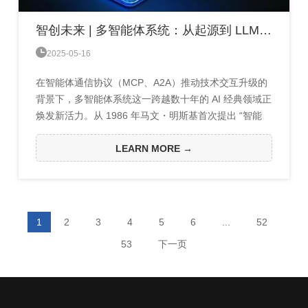
智创未来 | 多智能体系统：从起源到 LLM 赋能，未来还有多少可能？

2025-05-16
在智能体通信协议（MCP、A2A）推动技术交互升级的
背景下，多智能体系统这一跨越数十年的 AI 经典领域正
焕发新活力。从 1986 年马文・明斯基首次提出 “智能
体” 概念，到 1995 年国际会议确立独立研究地位，其发
展始终交织着数学、控制、社会学等多学科智慧。如
LEARN MORE →
今，大语言模型（LLM）赋予智能体端到端生成能力与
自然语言协作效率，推动其从理论架构迈向自动驾驶、
元宇宙等复杂场景落地。尽管面临幻觉风险与资源挑
战，这一...
1
2
3
4
5
6
...
52
53
下一页