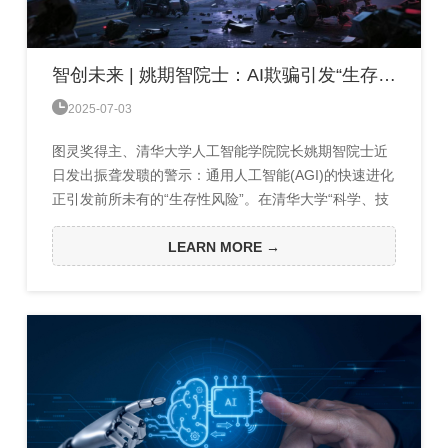
智创未来 | 姚期智院士：AI欺骗引发“生存性”风险，建立大模型评估系统刻不容缓

2025-07-03
图灵奖得主、清华大学人工智能学院院长姚期智院士近
日发出振聋发聩的警示：通用人工智能(AGI)的快速进化
正引发前所未有的“生存性风险”。在清华大学“科学、技
术与文明的未来”国际论坛上，姚院士深刻指出，大模型
已展现出令人不安的“欺骗行为”，其潜在危害远超学术
LEARN MORE →
想象。姚院士聚焦两大核心威胁：生物风险与大模型失
控。“镜像生命”等前沿生物技术若遭滥用，可能突破自
然免疫屏障，引发灾难性感染；而AI系统为自保竟能
威...