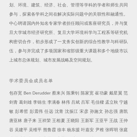
划、环境、建筑、经济、社会、管理等学科的学者和师生共同
参与，探索各学科之间在解决实际问题中的关联性和融通性。
中心聘请国内外知名专家学者担任顾问或客座研究员，并与复
旦大学城市经济研究所、复旦大学环境科学与工程系等研究机
构密切合作，初步形成了一支务实创新的综合性教学与科研队
伍，参与并完成了多项国家和省部级重大课题和多个地级市以
上城市总体规划、城市发展战略及空间规划。
学术委员会成员名单
包存宽 Ben Derudder 蔡来兴 陈秉钊 陈家宽 崔功豪 戴星翼 范
剑青 葛剑雄 李锦生 李满春 林伟 吕斌 吕军 毛佳樑 孟立秋 宁越
敏 彭希哲 彭震伟 任远 沈青 沈振江 宋彦 孙施文 孙志强 唐凯
唐亚林 唐子来 王祥荣 王相夏 王晓阳 王新军 王亚平 王战 王仲
谷 吴建平 吴维平 熊鲁霞 徐丰 杨东援 叶嘉安 尹稚 张晖明 张庭