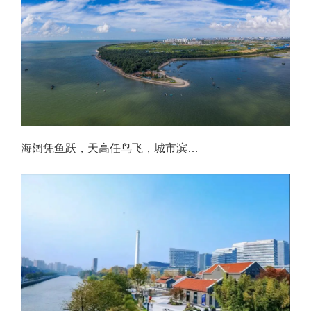
海阔凭鱼跃，天高任鸟飞，城市滨海空间规划如何“道法自然”