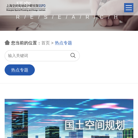
研究
R/E/S/E/A/R/C/H

您当前的位置：
首页
热点专题
>

热点专题