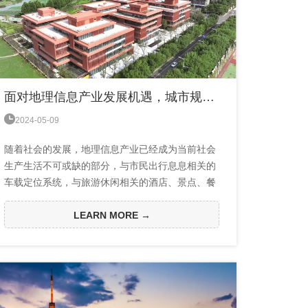
面对地理信息产业发展机遇，城市规划如何助力产业发展？

2024-05-09
随着社会的发展，地理信息产业已经成为当前社会
生产生活不可或缺的部分，与市民出行息息相关的
车载定位系统，与旅游休闲相关的酒店、景点、餐
厅等的定位功能，与助老扶残服务相关的定位功
能......地理信息技术的发展正在给人们提供越来越
LEARN MORE →
完善的服务体验，还有气象预报、国土勘测、城市
管理、森林防火、矿井勘测等诸如此类的机构应用
对相关技术的需求也越来越高。在“十四五”规划和
2035年远景目标纲要中，对地理信息技术和应用作
出...