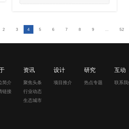
区停车等问题，打造宜居、智慧、韧性城市。那
么，如何通过城市更新打造韧性城市？城市更新如
何稳步实施？今天我们就浅谈一二。通过城市更新
打造韧性城市通过城市更新打造韧性城市是近年城
2
3
4
5
6
7
8
9
...
52
市建设...
于
资讯
设计
研究
互动
位简介
聚焦头条
项目推介
热点专题
联系我
情链接
行业动态
生态城市