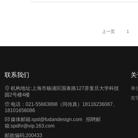
价值从古至今滔滔延续，让文化的力量赋能城市未
来发展。南宋四大书院之象山书院钱穆先生说:“宋
学精神，厥有两端：一日革新政令，二日创通经
义...
上一页
1
联系我们
关

机构地址:上海市杨浦区国泰路127弄复旦大学科技
单
园2号楼4楼
友

电话：021-55663898（同传真）18116236087、
18101656086

媒体邮箱:spd@fudandesign.com 招聘邮
箱:spdhr@vip.163.com
邮政编码:200433