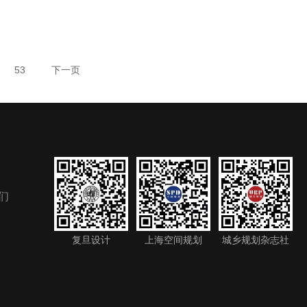
53
下一页
们
复旦设计
上海空间规划
城乡规划杂志社