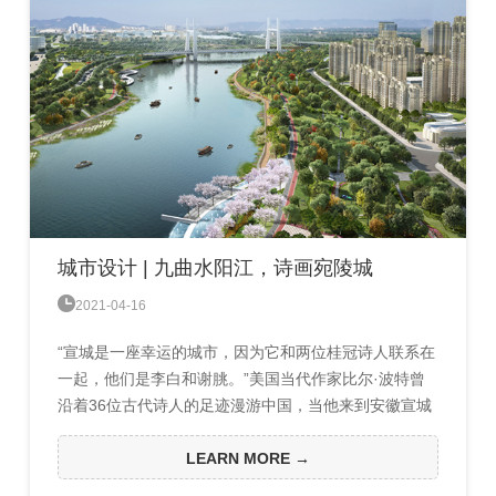
城市设计 | 九曲水阳江，诗画宛陵城

2021-04-16
“宣城是一座幸运的城市，因为它和两位桂冠诗人联系在
一起，他们是李白和谢朓。”美国当代作家比尔·波特曾
沿着36位古代诗人的足迹漫游中国，当他来到安徽宣城
时（汉置宛陵县），发出了这样的感慨。
LEARN MORE →