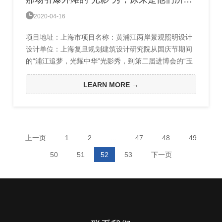

2020-04-16
项目地址：上海市项目名称：黄浦江两岸景观照明设计
设计单位：上海复旦规划建筑设计研究院从国庆节期间
的“浦江追梦，光耀中华”光影秀，到第二届进博会的“玉
兰之城”灯光表演，浦江两岸景观灯光的背后，是袁樵副
教授带领的复旦设计院照明所团队3年的专业付出。
LEARN MORE →
2016年起，复旦设计院便配合有关部门开始主持《黄浦
江景观照明总体方案》工作，负责黄浦江两岸景观照明
总体方案的设计和实践。通过灯光和色彩来立体呈现上
海这座现代化国...
上一页
1
2
...
47
48
49
50
51
52
53
下一页