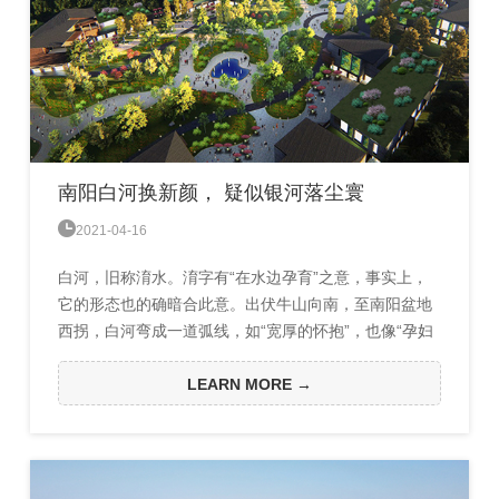
南阳白河换新颜， 疑似银河落尘寰

2021-04-16
白河，旧称淯水。淯字有“在水边孕育”之意，事实上，
它的形态也的确暗合此意。出伏牛山向南，至南阳盆地
西拐，白河弯成一道弧线，如“宽厚的怀抱”，也像“孕妇
的大肚皮”，孕育着胎儿般的南阳城。
LEARN MORE →