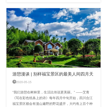
游憩漫谈 | 别样福宝景区的最美人间四月天

2020-05-15
“我们游憩在树林里，生活比传说更美丽。” ——艾青
《写在彩色纸条上的诗》每年四月中旬开始，四川合江
福宝景区都会有漫山遍野的野花盛开，大约有上百个种