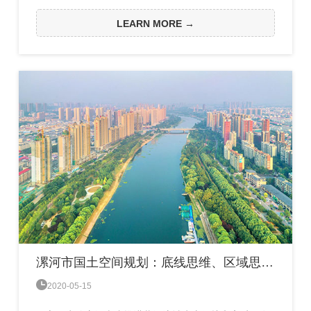
类，各个品种的花期陆续绵延到十月下旬为止，这种景
致在别处是不多见的。种类繁多的野花一般主要出现在
LEARN MORE →
春天，夏天很少看到，但在福宝则例外。福宝景区是地
球同纬度低海拔、树种保存最完好的亚热带常绿阔叶林
带，森林覆盖率87.6%，有原始森林60万亩，成片楠竹
林13万亩，有...
漯河市国土空间规划：底线思维、区域思维和人本思维

2020-05-15