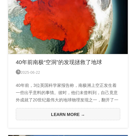
40年前南极“空洞”的发现拯救了地球

2025-06-22
40年前，3位英国科学家报告称，南极洲上空正发生着
一些出乎意料的事情。彼时，他们未曾料到，自己竟意
外成就了20世纪最伟大的地球物理发现之一，翻开了一
页意义非凡的科学篇章。1985年5月16日，该团队在
《自然》杂志上发表论文，明确指出南极洲上空的大气
LEARN MORE →
臭氧层存在一个空洞。这一发现促使国际社会迅速采取
行动，催生了人类历史上首个应对环境问题的全球性条