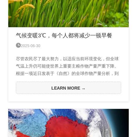
气候变暖3℃，每个人都将减少一顿早餐

2025-06-30
尽管农民尽了最大努力，以适应当前环境变化，但全球
气温上升仍可能使世界上重要主粮作物产量严重下降。
根据一项近日发表于《自然》的全球作物产量分析，到
本世纪末，每变暖1℃，人均可用粮食每天将减少约121
千卡。研究论文作者、美国伊利诺伊大学厄巴纳-香槟分
LEARN MORE →
校的Andrew Hultgren说，根据目前轨迹，在3℃的变暖
情景下，“这相当于每个人都不再用早餐”。Hultgren和同
事收集了世界上六大主粮作物的产量数据。这些作物提
供了全球...