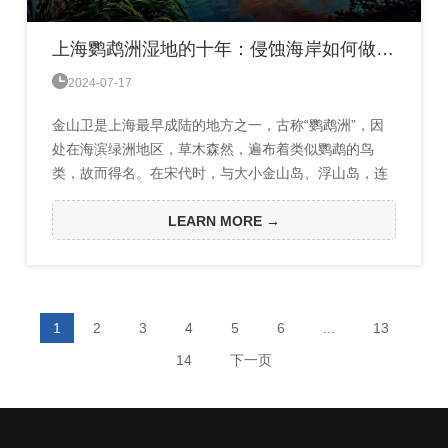
上海鹦鹉洲湿地的十年：侵蚀海岸如何做好生态修复

2024-07-17
金山卫是上海最早成陆的地方之一，古称“鹦鹉洲”，因
处在海滨绿洲地区，草木森然，遍布着类似鹦鹉的鸟
类，故而得名。在宋代时，与大小金山岛、浮山岛，连
成一片陆地。明代正德《金山卫志》称：“鹦鹉洲在海中
金山下……金山故城所在也”。本文要说的鹦鹉洲生态湿
LEARN MORE →
地，位于金山城市沙滩与上海石化凹湾处，正是眼下面
临侵蚀的滨海地区。所谓沧海桑田，方志中所记载的鹦
鹉洲所在地，在地转偏向力和东南季风的作用下，常年
遭受海浪冲刷...
1
2
3
4
5
6
...
13
14
下一页