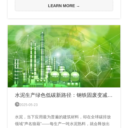
电力危机的困境。在能源格局中，相较于高度依赖天气
LEARN MORE →
状况的“风光”电力（即风力发电与太阳能发电），水电
凭借其能够全天候稳定发电的独特优势，成为维护电网
稳定运行的理想之选。对于那些河流资源充沛的国家来
说，发展水电本应...
水泥生产绿色低碳新路径：钢铁固废变减碳“催化神器”

2025-05-23
水泥，当下应用最为普遍的建筑材料，却在全球碳排放
领域“声名狼藉”——每生产一吨水泥熟料，就会释放出