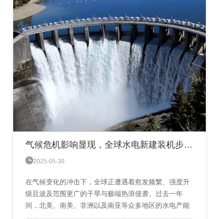
约——《蒙特利尔议定书》。至今，它仍是唯一一份获
得全球所有国家批准的...
气候危机影响显现，全球水电新建装机步伐放缓

2025-05-30
在气候变化的冲击下，全球正遭遇着愈发频繁、强度升
级且波及范围更广的干旱与极端热浪侵袭。过去一年
间，北美、南美、非洲以及南亚等众多地区的水电产能
急剧下滑，这一状况如同导火索，引发了多个国家陷入