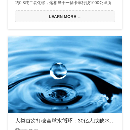
约0.8吨二氧化碳，这相当于一辆卡车行驶1000公里所
产生的碳排放量。水泥行业释放的二氧化碳占全球总排
放量的7.5%，且其生产过程中的碳排放主要源于碳酸钙
LEARN MORE →
的分解，正因如此，水泥行业成了工业领域碳减排工作
的关键与难题。不过，近期科研团队在水泥领域低碳化
生产上有了新突破——能让钢铁冶金行业的固体废弃
物“化腐朽为神奇”...
人类首次打破全球水循环：30亿人或缺水，粮食危机将至？
