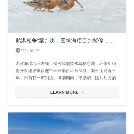
鹬港相争”案判决：围填海项目判暂停，原告称生态风险仍在

2024-02-28
因滨海湿地开发项目侵占鸻鹬类水鸟栖息地，环保组织
将开发建设单位连带环评单位诉至法庭，案件历时近三
年，日前获一审判决。满潮期间，半蹼鹬（图片后方的
锈红色鸟群）飞入临洪河口滩涂边的水塘稍作休息。
2024年1月19日，一审判决书显示，2023年12月28日，
LEARN MORE →
江苏省南京市中级人民法院（简称“南京中院”）判被告
建设单位连云港金海岸开发建设有限公司（简称“金海岸
公司”）开发建设的蓝色海湾项目违反了国家规定，存在
生态损害的现实...