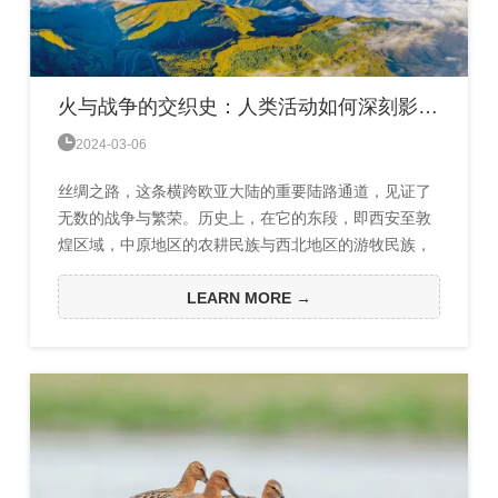
火与战争的交织史：人类活动如何深刻影响千年来丝绸之路环境变迁？

2024-03-06
丝绸之路，这条横跨欧亚大陆的重要陆路通道，见证了
无数的战争与繁荣。历史上，在它的东段，即西安至敦
煌区域，中原地区的农耕民族与西北地区的游牧民族，
以及不同游牧民族之间为了争得交通线的控制权，进行
了长期斗争。这个区域在过去2000年战事频繁。近日，
LEARN MORE →
一项由兰州大学教授周爱锋、董广辉团队联合中国气象
局兰州干旱气象研究所、南京师范大学、中国科学院西
北生态环境资源研究院等单位科研人员共同开展的研
究，首次全面揭示了...