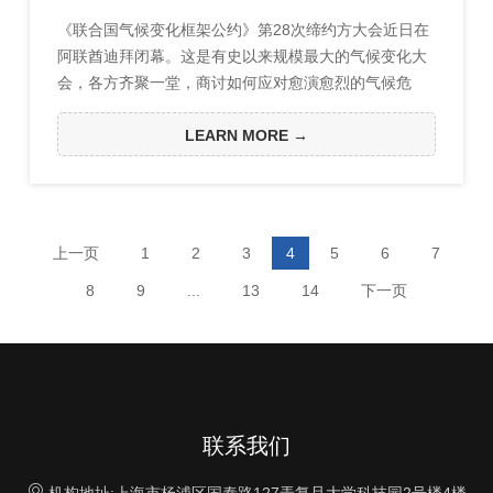
《联合国气候变化框架公约》第28次缔约方大会近日在
阿联酋迪拜闭幕。这是有史以来规模最大的气候变化大
会，各方齐聚一堂，商讨如何应对愈演愈烈的气候危
机。受气候变化和人类活动影响，当前全球25%的陆地
生态系统出现不同程度的退化。预计到2050年，这一比
LEARN MORE →
例将上升至75%。如何充分利用生态系统的潜力，通过
生态系统恢复与管理、自然保护等手段，提高陆地生态
系统固碳能力？“要回答这个问题，需要解决不少基础问
题，比如生态系统恢复的固碳现状和潜力等。”牛书丽
上一页
1
2
3
4
5
6
7
说。
8
9
...
13
14
下一页
联系我们

机构地址:上海市杨浦区国泰路127弄复旦大学科技园2号楼4楼