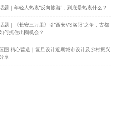
话题｜年轻人热衷“反向旅游”，到底是热衷什么？
话题｜《长安三万里》引“西安VS洛阳”之争，古都
如何抓住出圈机会？
蓝图 精心营造｜复旦设计近期城市设计及乡村振兴
分享