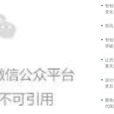
智创
变化
简讯
智创
突破
让历
要关
设计
奖后
聚焦
代医