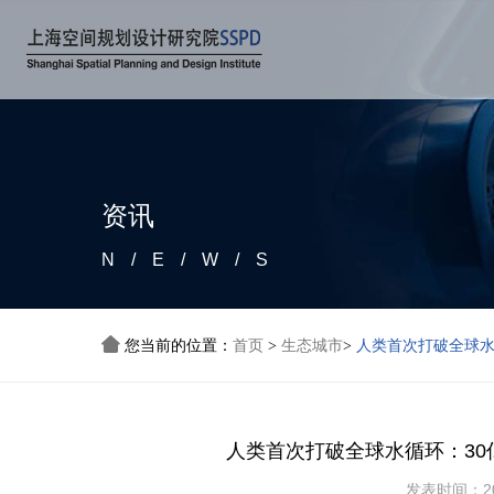
资讯
N/E/W/S

您当前的位置：
首页
生态城市
人类首次打破全球水
>
>
人类首次打破全球水循环：3
发表时间：202