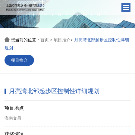
设计
D/E/S/I/G/N

您当前的位置：
首页
项目推介
月亮湾北部起步区控制性详细
>
>
规划
项目推介
月亮湾北部起步区控制性详细规划
项目地点
海南文昌
获奖情况