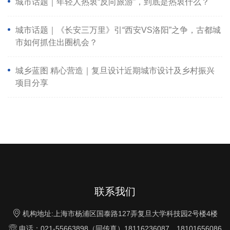
城市话题｜年轻人热衷“反向旅游”，到底是热衷什么？
城市话题｜《长安三万里》引“西安VS洛阳”之争，古都城
市如何抓住出圈机会？
城乡蓝图 精心营造｜复旦设计近期城市设计及乡村振兴
项目分享
联系我们

机构地址:上海市杨浦区国泰路127弄复旦大学科技园2号楼4楼

电话：021-55663898（同传真）18116236087、18101656086