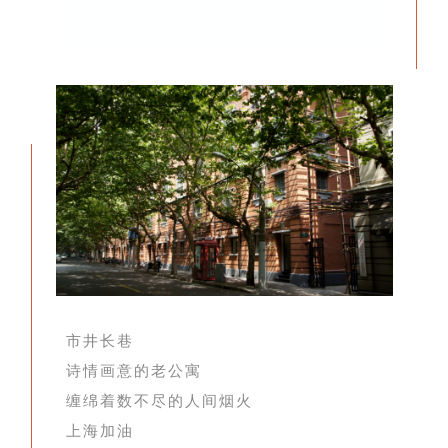
市井长巷
诗情画意的老公寓
缠绵着数不尽的人间烟火
上海加油