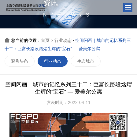
资讯
N/E/W/S

您当前的位置：
首页
行业动态
空间闲画｜城市的记忆系列三
>
>
十二：巨富长路段熠熠生辉的“宝石” — ​爱美尔公寓
聚焦头条
行业动态
生态城市
空间闲画｜城市的记忆系列三十二：巨富长路段熠熠
生辉的“宝石” — ​爱美尔公寓
发表时间：2022-04-11