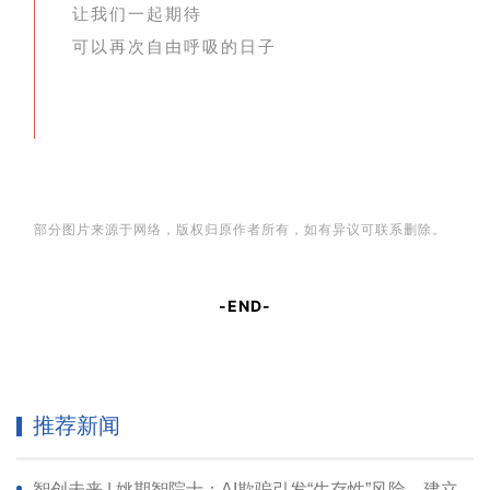
让我们一起期待
可以再次自由呼吸的日子
部分图片来源于
网络，版权归原作者所有，如有异议可联系删除。
-END-
推荐新闻
智创未来 | 姚期智院士：AI欺骗引发“生存性”风险，建立