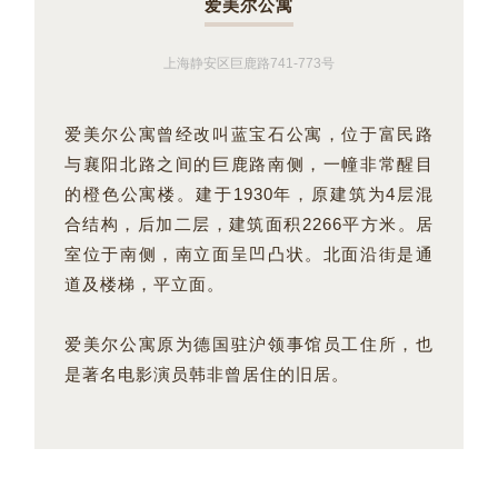
爱美尔公寓
上海静安区巨鹿路741-773号
爱美尔公寓
曾经改叫蓝宝石公寓
，位于富民路
与襄阳北路之间的巨鹿路南侧，一幢非常醒目
的橙色公寓楼。建于1930年，原建筑为4层混
合结构，后加二层，建筑面积2266平方米。居
室位于南侧，南立面呈凹凸状。北面沿街是通
道及楼梯，平立面。
爱美尔公寓原为德国驻沪领事馆员工住所，也
是著名电影演员韩非曾居住的旧居。