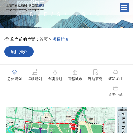
设计
D/E/S/I/G/N

您当前的位置：
首页
项目推介
>
项目推介






建筑设计
总体规划
详细规划
专项规划
智慧城市
课题研究

近期中标