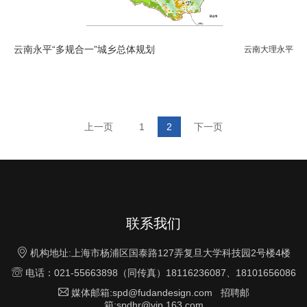
云南永平“多规合一”城乡总体规划
云南大理永平
上一页
1
2
下一页
联系我们

机构地址:上海市杨浦区国泰路127弄复旦大学科技园2号楼4楼

电话：021-55663898（同传真）18116236087、18101656086

媒体邮箱:spd@fudandesign.com 招聘邮
箱:spdhr@vip.163.com