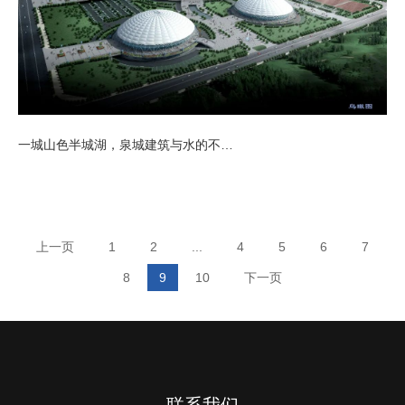
一城山色半城湖，泉城建筑与水的不解之缘
上一页
1
2
...
4
5
6
7
8
9
10
下一页
联系我们