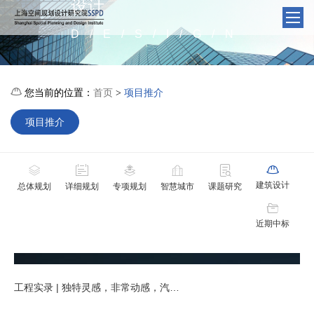
设计
D/E/S/I/G/N

您当前的位置：
首页
项目推介
>
项目推介






建筑设计
总体规划
详细规划
专项规划
智慧城市
课题研究

近期中标
工程实录 | 独特灵感，非常动感，汽车小镇的别样精彩