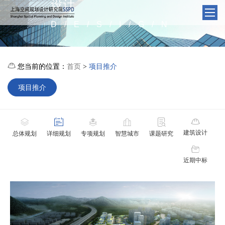
设计
D/E/S/I/G/N

您当前的位置：
首页
项目推介
>
项目推介






建筑设计
总体规划
详细规划
专项规划
智慧城市
课题研究

近期中标