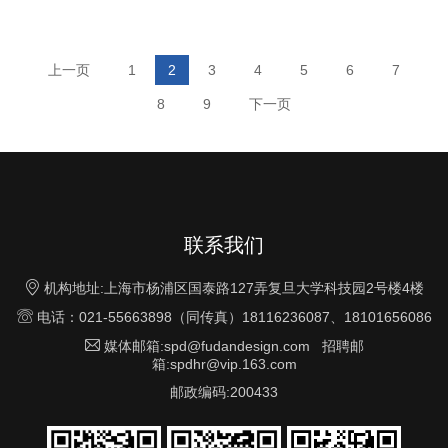
上一页
1
2
3
4
5
6
7
8
9
下一页
联系我们

机构地址:上海市杨浦区国泰路127弄复旦大学科技园2号楼4楼

电话：021-55663898（同传真）18116236087、18101656086

媒体邮箱:spd@fudandesign.com 招聘邮
箱:spdhr@vip.163.com
邮政编码:200433